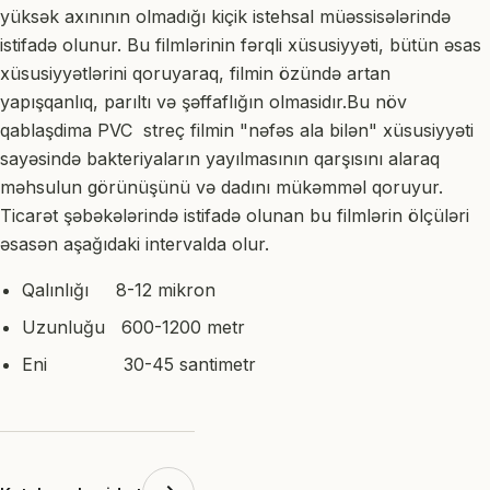
yüksək axınının olmadığı kiçik istehsal müəssisələrində
istifadə olunur. Bu filmlərinin fərqli xüsusiyyəti, bütün əsas
xüsusiyyətlərini qoruyaraq, filmin özündə artan
yapışqanlıq, parıltı və şəffaflığın olmasidır.Bu növ
qablaşdima PVC streç filmin "nəfəs ala bilən" xüsusiyyəti
sayəsində bakteriyaların yayılmasının qarşısını alaraq
məhsulun görünüşünü və dadını mükəmməl qoruyur.
Ticarət şəbəkələrində istifadə olunan bu filmlərin ölçüləri
əsasən aşağıdaki intervalda olur.
Qalınlığı 8-12 mikron
Uzunluğu 600-1200 metr
Eni 30-45 santimetr