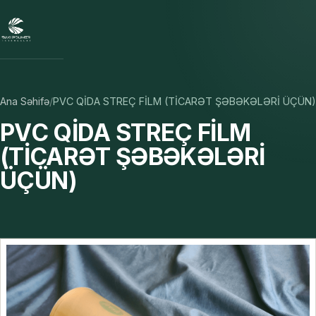
Ana Səhifə
/
PVC QİDA STREÇ FİLM (TİCARƏT ŞƏBƏKƏLƏRİ ÜÇÜN)
PVC QİDA STREÇ FİLM
(TİCARƏT ŞƏBƏKƏLƏRİ
ÜÇÜN)