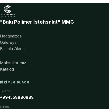
"Bakı Polimer İstehsalat" MMC
Haqqımızda
Qalereya
Bizimlə Əlaqə
Məhsullarımız
Kataloq
BIZIMLƏ ƏLAQƏ
Telefon
+994558886888
E-Poçt