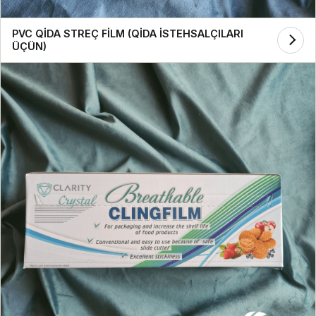
PVC QİDA STREÇ FİLM (QİDA İSTEHSALÇILARI
ÜÇÜN)