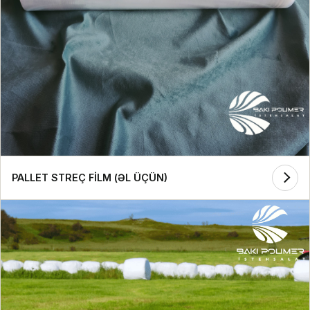
PALLET STREÇ FİLM (ƏL ÜÇÜN)