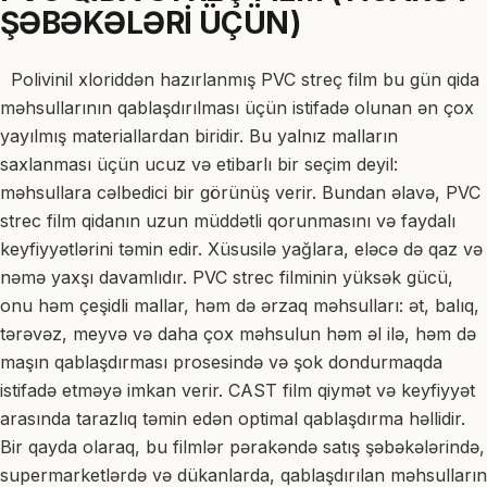
ŞƏBƏKƏLƏRİ ÜÇÜN)
Polivinil xloriddən hazırlanmış PVC streç film bu gün qida
məhsullarının qablaşdırılması üçün istifadə olunan ən çox
yayılmış materiallardan biridir. Bu yalnız malların
saxlanması üçün ucuz və etibarlı bir seçim deyil:
məhsullara cəlbedici bir görünüş verir. Bundan əlavə, PVC
strec film qidanın uzun müddətli qorunmasını və faydalı
keyfiyyətlərini təmin edir. Xüsusilə yağlara, eləcə də qaz və
nəmə yaxşı davamlıdır. PVC strec filminin yüksək gücü,
onu həm çeşidli mallar, həm də ərzaq məhsulları: ət, balıq,
tərəvəz, meyvə və daha çox məhsulun həm əl ilə, həm də
maşın qablaşdırması prosesində və şok dondurmaqda
istifadə etməyə imkan verir. CAST film qiymət və keyfiyyət
arasında tarazlıq təmin edən optimal qablaşdırma həllidir.
Bir qayda olaraq, bu filmlər pərakəndə satış şəbəkələrində,
supermarketlərdə və dükanlarda, qablaşdırılan məhsulların