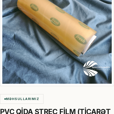
MƏHSULLARIMIZ
PVC QİDA STREÇ FİLM (TİCARƏT