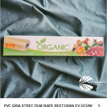
PVC QİDA STREÇ FİLM (KAFE,RESTORAN,EV ÜÇÜN)